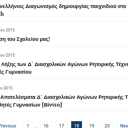
νελλήνιος Διαγωνισμός δημιουργίας παιχνιδιού στο
ch
ίου 2015
ση του Σχολείου μας!
ίου 2015
 Λήξης των Δ΄ Διασχολικών Αγώνων Ρητορικής Τέχνη
ές Γυμνασίου
ου 2015
 Αποτελέσματα Δ΄ Διασχολικών Αγώνων Ρητορικής Τ
θητές Γυμνασίων [Βίντεο]
revious
1
…
16
17
18
19
20
Nex