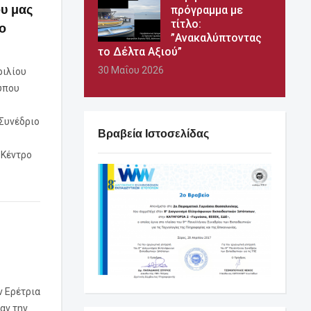
ου μας
πρόγραμμα με
τίτλο:
ο
”Ανακαλύπτοντας
το Δέλτα Αξιού”
30 Μαΐου 2026
ριλίου
υπου
Συνέδριο
Βραβεία Ιστοσελίδας
 Κέντρο
ν Ερέτρια
αν την