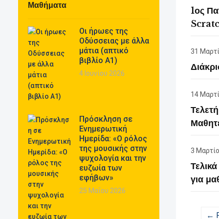
Μαθήματα
1ος Πα
Scrat
Οι ήρωες της
Οδύσσειας με άλλα
μάτια (απτικό
31 Μαρτ
βιβλίο Α1)
Διάκρι
4 Ιουνίου 2026
14 Μαρτ
Τελετή
Πρόσκληση σε
Μαθητ
Ενημερωτική
Ημερίδα: «Ο ρόλος
της μουσικής στην
3 Μαρτί
ψυχολογία και την
Τελικά
ευζωία των
εφήβων»
για μα
25 Μαΐου 2026
← P