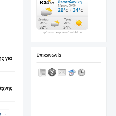
πρόγνωση καιρού από το k24.net
Επικοινωνία
ς για
έχνης
t →