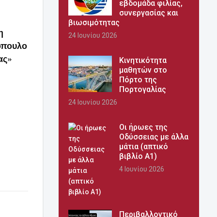
εβδομάδα φιλίας,
συνεργασίας και
βιωσιμότητας
η
24 Ιουνίου 2026
όπουλο
ας»
Κινητικότητα
μαθητών στο
Πόρτο της
Πορτογαλίας
24 Ιουνίου 2026
Οι ήρωες της
Οδύσσειας με άλλα
μάτια (απτικό
βιβλίο Α1)
4 Ιουνίου 2026
Περιβαλλοντικό