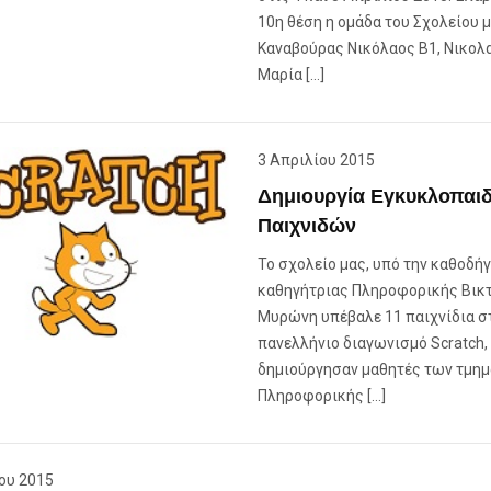
10η θέση η ομάδα του Σχολείου μ
Καναβούρας Νικόλαος Β1, Νικολ
Μαρία […]
3 Απριλίου 2015
Δημιουργία Εγκυκλοπαι
Παιχνιδών
Το σχολείο μας, υπό την καθοδή
καθηγήτριας Πληροφορικής Βικ
Μυρώνη υπέβαλε 11 παιχνίδια σ
πανελλήνιο διαγωνισμό Scratch,
δημιούργησαν μαθητές των τμη
Πληροφορικής […]
ου 2015