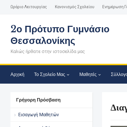
Ωράριο Λειτουργίας
Κανονισμός Σχολείου
Ενημέρωση Γ
2ο Πρότυπο Γυμνάσιο
Θεσσαλονίκης
Καλώς ήρθατε στην ιστοσελίδα μας
Αρχική
Το Σχολείο Μας
Μαθητές
Σύλλογ
Γρήγορη Πρόσβαση
Δια
Εισαγωγή Μαθητών