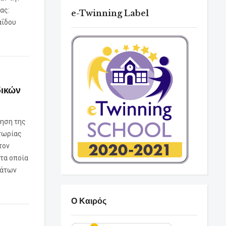
ας:
e-Twinning Label
αΐδου
δικών
γηση της
τωρίας
τον
 τα οποία
μάτων
Ο Καιρός