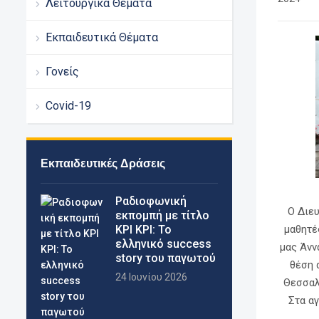
Λειτουργικά Θέματα
Εκπαιδευτικά Θέματα
Γονείς
Covid-19
Εκπαιδευτικές Δράσεις
Pαδιοφωνική
Ο Διε
εκπομπή με τίτλο
ΚΡΙ ΚΡΙ: Το
μαθητέ
ελληνικό success
μας Άνν
story του παγωτού
θέση 
24 Ιουνίου 2026
Θεσσαλ
Στα αγ