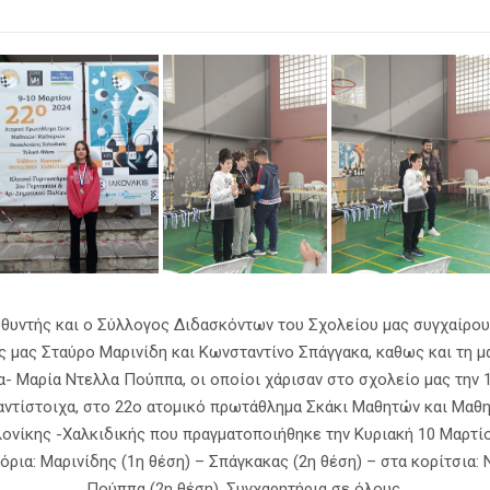
υθυντής και ο Σύλλογος Διδασκόντων του Σχολείου μας συγχαίρου
ς μας Σταύρο Μαρινίδη και Κωνσταντίνο Σπάγγακα, καθως και τη μ
α- Μαρία Ντελλα Πούππα, οι οποίοι χάρισαν στο σχολείο μας την 1
αντίστοιχα, στο 22ο ατομικό πρωτάθλημα Σκάκι Μαθητών και Μαθ
ονίκης -Χαλκιδικής που πραγματοποιήθηκε την Κυριακή 10 Μαρτίο
όρια: Μαρινίδης (1η θέση) – Σπάγκακας (2η θέση) – στα κορίτσια:
Πούππα (2η θέση). Συγχαρητήρια σε όλους.