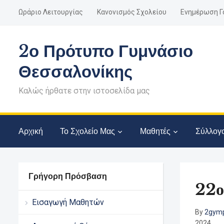
Ωράριο Λειτουργίας
Κανονισμός Σχολείου
Ενημέρωση Γ
2ο Πρότυπο Γυμνάσιο
Θεσσαλονίκης
Καλώς ήρθατε στην ιστοσελίδα μας
Αρχική
Το Σχολείο Μας
Μαθητές
Σύλλογ
Γρήγορη Πρόσβαση
22ο
Εισαγωγή Μαθητών
By
2gymp
2024