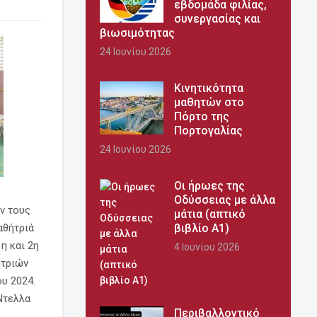
εβδομάδα φιλίας,
συνεργασίας και
βιωσιμότητας
24 Ιουνίου 2026
Κινητικότητα
μαθητών στο
Πόρτο της
Πορτογαλίας
24 Ιουνίου 2026
Οι ήρωες της
Οδύσσειας με άλλα
ν τους
μάτια (απτικό
αθήτριά
βιβλίο Α1)
η και 2η
4 Ιουνίου 2026
ητριών
υ 2024.
 Ντελλα
Περιβαλλοντικό